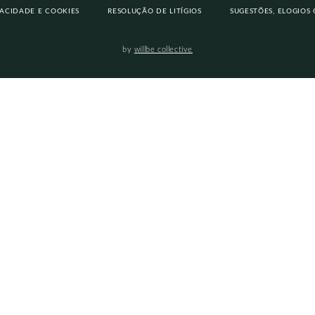
VACIDADE E COOKIES
RESOLUÇÃO DE LITÍGIOS
SUGESTÕES, ELOGIOS
by
willbe collective